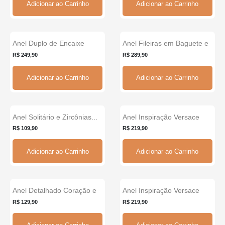
Adicionar ao Carrinho
Adicionar ao Carrinho
Anel Duplo de Encaixe
Anel Fileiras em Baguete e
Novo
Solitário com Zircôn...
Zircônias...
R$ 249,90
R$ 289,90
Adicionar ao Carrinho
Adicionar ao Carrinho
Anel Solitário e Zircônias...
Anel Inspiração Versace
Zircônias...
R$ 109,90
R$ 219,90
Adicionar ao Carrinho
Adicionar ao Carrinho
Anel Detalhado Coração e
Anel Inspiração Versace
Flor Zircônias...
Zircônias...
R$ 129,90
R$ 219,90