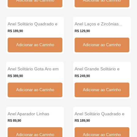
Adicionar ao Carrinho
Adicionar ao Carrinho
Anel Solitário Quadrado e
Anel Laços e Zircônias...
Novo
Novo
Zircônias...
R$ 189,90
R$ 129,90
Adicionar ao Carrinho
Adicionar ao Carrinho
Anel Solitário Gota Aro em
Anel Grande Solitário e
Zircônias Bague...
Zircônias...
R$ 389,90
R$ 249,90
Adicionar ao Carrinho
Adicionar ao Carrinho
Anel Aparador Linhas
Anel Solitário Quadrado e
Novo
Alongadas e Zircônias...
Zircônias...
R$ 89,90
R$ 189,90
Adicionar ao Carrinho
Adicionar ao Carrinho