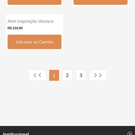
Anel Inspiração Versace
Zircônias...
R$ 219,90
Adicionar ao Carrinho
1
2
3
Institucional