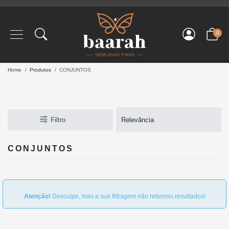
0
Home
Produtos
CONJUNTOS
Filtro
CONJUNTOS
Atenção!
Desculpe, mas a sua filtragem não retornou resultados!