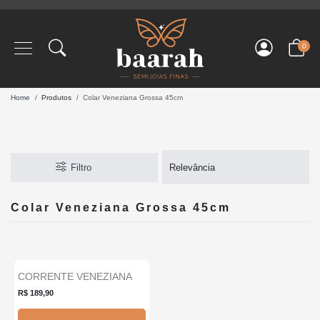
0
Home
Produtos
Colar Veneziana Grossa 45cm
Filtro
Colar Veneziana Grossa 45cm
CORRENTE VENEZIANA
Novo
Grossa (Ven15) 45CM...
R$ 189,90