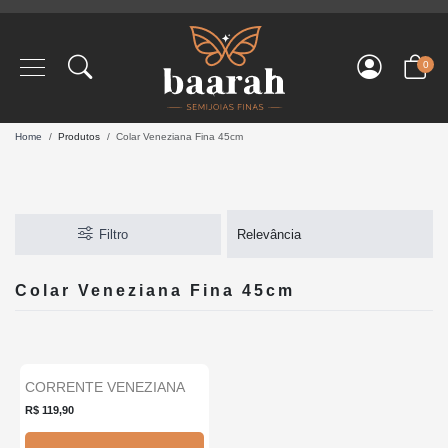
0
Home
Produtos
Colar Veneziana Fina 45cm
Filtro
Colar Veneziana Fina 45cm
CORRENTE VENEZIANA
Novo
FINA 45CM...
R$ 119,90